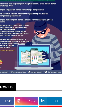
LLOW US
1.5k
1.8k
500