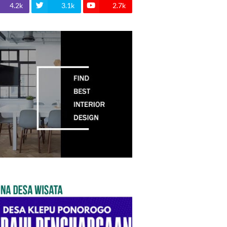
4.2k
3.1k
2.7k