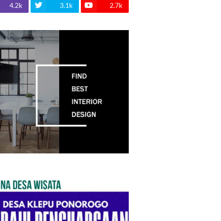
4.2k
3.1k
2.7k