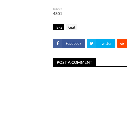
Dibaca :
4
8
0
1
Tags
Giat
Facebook
Twitter
POST A COMMENT