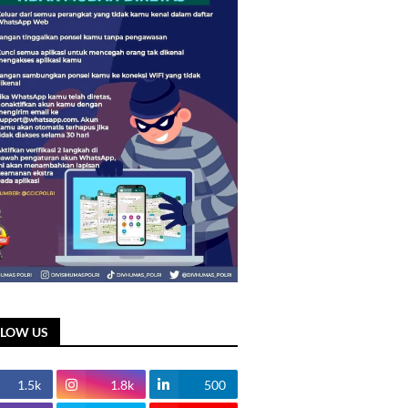
LLOW US
1.5k
1.8k
500