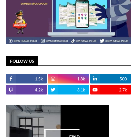
FOLLOW US
1.5k
1.8k
500
4.2k
3.1k
2.7k