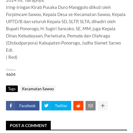
Iring-iringan Kirab Pusaka Duro Manggolo diikuti oleh
Forpimcam Sawoo, Kepala Desa se-Kecamatan Sawoo, Kepala
UPTD/B dan seluruh Kepala SD, SLTP, SLTA, dihadiri oleh
Bupati Ponorogo, H. Sugiri Sancoko, SE, MM, juga Kepala
Dinas Kebudayaan, Pariwisata, Pemuda dan Olahraga
(Disbudparpora) Kabupaten Ponorogo, Judha Slamet Sarwo
Edi.
( Red)
Dibaca :
4
6
0
4
Tags
Kecamatan Sawoo
Facebook
Twitter
POST A COMMENT