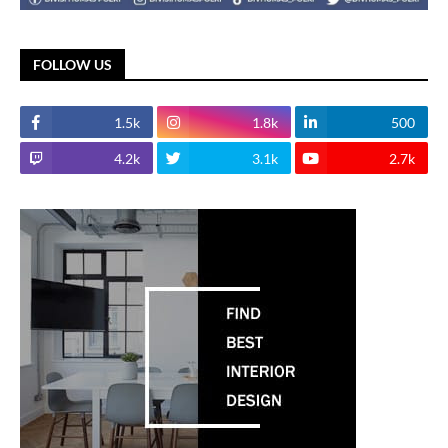
FOLLOW US
1.5k
1.8k
500
4.2k
3.1k
2.7k