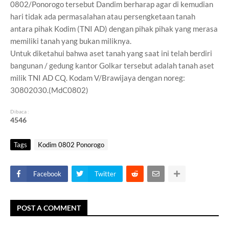
0802/Ponorogo tersebut Dandim berharap agar di kemudian
hari tidak ada permasalahan atau persengketaan tanah
antara pihak Kodim (TNI AD) dengan pihak pihak yang merasa
memiliki tanah yang bukan miliknya.
Untuk diketahui bahwa aset tanah yang saat ini telah berdiri
bangunan / gedung kantor Golkar tersebut adalah tanah aset
milik TNI AD CQ. Kodam V/Brawijaya dengan noreg:
30802030.(MdC0802)
Dibaca :
4
5
4
6
Tags
Kodim 0802 Ponorogo
Facebook
Twitter
POST A COMMENT