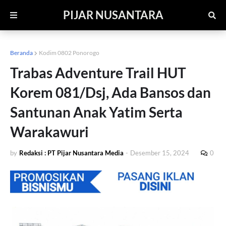
PIJAR NUSANTARA
Beranda
Kodim 0802 Ponorogo
Trabas Adventure Trail HUT
Korem 081/Dsj, Ada Bansos dan
Santunan Anak Yatim Serta
Warakawuri
by
Redaksi : PT Pijar Nusantara Media
-
Desember 15, 2024
0