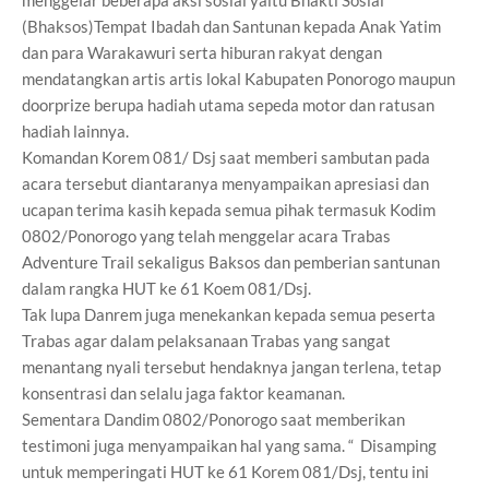
menggelar beberapa aksi sosial yaitu Bhakti Sosial
(Bhaksos)Tempat Ibadah dan Santunan kepada Anak Yatim
dan para Warakawuri serta hiburan rakyat dengan
mendatangkan artis artis lokal Kabupaten Ponorogo maupun
doorprize berupa hadiah utama sepeda motor dan ratusan
hadiah lainnya.
Komandan Korem 081/ Dsj saat memberi sambutan pada
acara tersebut diantaranya menyampaikan apresiasi dan
ucapan terima kasih kepada semua pihak termasuk Kodim
0802/Ponorogo yang telah menggelar acara Trabas
Adventure Trail sekaligus Baksos dan pemberian santunan
dalam rangka HUT ke 61 Koem 081/Dsj.
Tak lupa Danrem juga menekankan kepada semua peserta
Trabas agar dalam pelaksanaan Trabas yang sangat
menantang nyali tersebut hendaknya jangan terlena, tetap
konsentrasi dan selalu jaga faktor keamanan.
Sementara Dandim 0802/Ponorogo saat memberikan
testimoni juga menyampaikan hal yang sama. “ Disamping
untuk memperingati HUT ke 61 Korem 081/Dsj, tentu ini