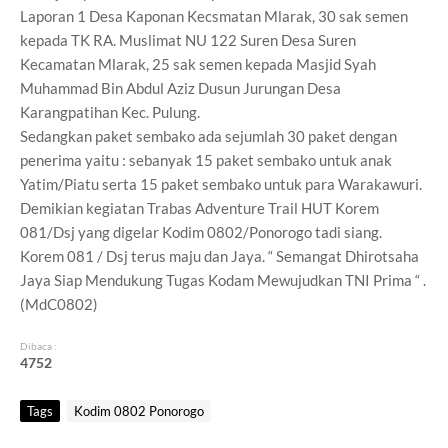
Laporan 1 Desa Kaponan Kecsmatan Mlarak, 30 sak semen
kepada TK RA. Muslimat NU 122 Suren Desa Suren
Kecamatan Mlarak, 25 sak semen kepada Masjid Syah
Muhammad Bin Abdul Aziz Dusun Jurungan Desa
Karangpatihan Kec. Pulung.
Sedangkan paket sembako ada sejumlah 30 paket dengan
penerima yaitu : sebanyak 15 paket sembako untuk anak
Yatim/Piatu serta 15 paket sembako untuk para Warakawuri.
Demikian kegiatan Trabas Adventure Trail HUT Korem
081/Dsj yang digelar Kodim 0802/Ponorogo tadi siang.
Korem 081 / Dsj terus maju dan Jaya. “ Semangat Dhirotsaha
Jaya Siap Mendukung Tugas Kodam Mewujudkan TNI Prima “ .
(MdC0802)
Dibaca :
4
7
5
2
Tags
Kodim 0802 Ponorogo