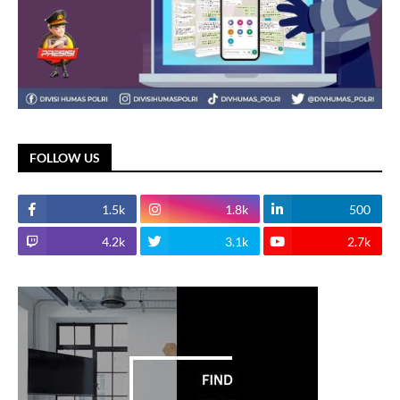
FOLLOW US
1.5k
1.8k
500
4.2k
3.1k
2.7k