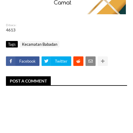
Dibaca :
4
6
1
3
Tags
Kecamatan Babadan
Facebook
Twitter
POST A COMMENT