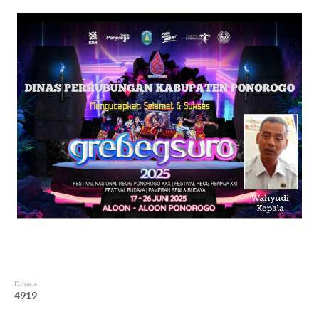
Dibaca :
4
9
1
9