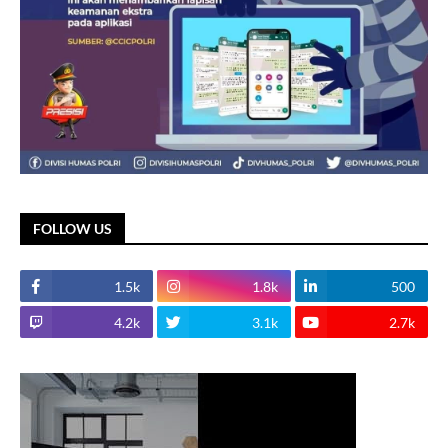
FOLLOW US
1.5k
1.8k
500
4.2k
3.1k
2.7k