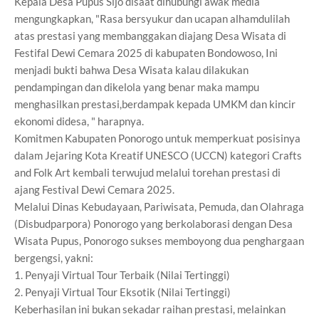
Kepala Desa Pupus Sijo disaat dihubungi awak media
mengungkapkan, "Rasa bersyukur dan ucapan alhamdulilah
atas prestasi yang membanggakan diajang Desa Wisata di
Festifal Dewi Cemara 2025 di kabupaten Bondowoso, Ini
menjadi bukti bahwa Desa Wisata kalau dilakukan
pendampingan dan dikelola yang benar maka mampu
menghasilkan prestasi,berdampak kepada UMKM dan kincir
ekonomi didesa, " harapnya.
Komitmen Kabupaten Ponorogo untuk memperkuat posisinya
dalam Jejaring Kota Kreatif UNESCO (UCCN) kategori Crafts
and Folk Art kembali terwujud melalui torehan prestasi di
ajang Festival Dewi Cemara 2025.
Melalui Dinas Kebudayaan, Pariwisata, Pemuda, dan Olahraga
(Disbudparpora) Ponorogo yang berkolaborasi dengan Desa
Wisata Pupus, Ponorogo sukses memboyong dua penghargaan
bergengsi, yakni:
1. Penyaji Virtual Tour Terbaik (Nilai Tertinggi)
2. Penyaji Virtual Tour Eksotik (Nilai Tertinggi)
Keberhasilan ini bukan sekadar raihan prestasi, melainkan