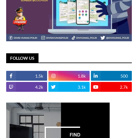
FOLLOW US
1.5k
1.8k
500
4.2k
3.1k
2.7k