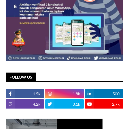
FOLLOW US
1.5k
1.8k
500
4.2k
3.1k
2.7k