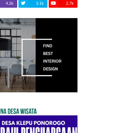
4.2k
3.1k
2.7k