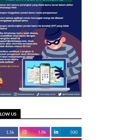
LLOW US
1.5k
1.8k
500