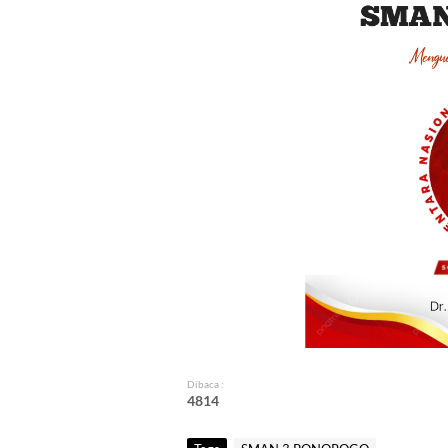
Dibaca :
4
8
1
4