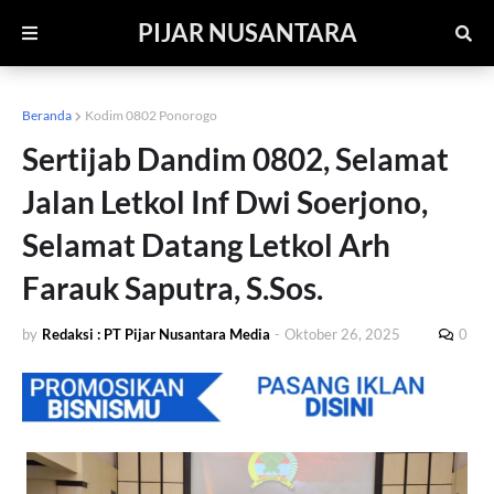
PIJAR NUSANTARA
Beranda
Kodim 0802 Ponorogo
Sertijab Dandim 0802, Selamat
Jalan Letkol Inf Dwi Soerjono,
Selamat Datang Letkol Arh
Farauk Saputra, S.Sos.
by
Redaksi : PT Pijar Nusantara Media
-
Oktober 26, 2025
0