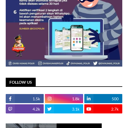
FOLLOW US
1.5k
1.8k
500
4.2k
3.1k
2.7k