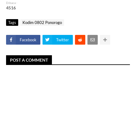
Dibaca :
4
5
1
6
Tags
Kodim 0802 Ponorogo
Facebook
Twitter
POST A COMMENT