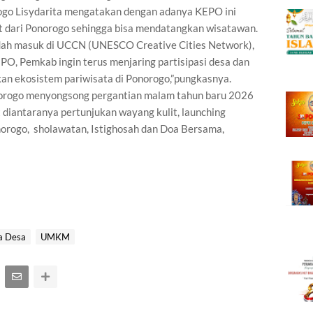
rogo Lisydarita mengatakan dengan adanya KEPO ini
t dari Ponorogo sehingga bisa mendatangkan wisatawan.
dah masuk di UCCN (UNESCO Creative Cities Network),
EPO, Pemkab ingin terus menjaring partisipasi desa dan
an ekosistem pariwisata di Ponorogo,”pungkasnya.
norogo menyongsong pergantian malam tahun baru 2026
iantaranya pertunjukan wayang kulit, launching
norogo, sholawatan, Istighosah dan Doa Bersama,
a Desa
UMKM