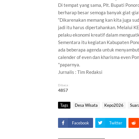
Di tempat yang sama, Plt. Bupati Pono
berharap besar semoga banyak giat-gia
“Dikarenakan memang kan kita juga su
jadi itu harus dipertahankan. Melalui K
pelaku ekonomi kreatif dalam menguatk
Sementara itu kegiatan Kabupaten Po
ada beberapa agenda untuk menyambut d
calender of even dan kharisma even Po
"paparnya.
Jurnalis : Tim Redaksi
Dibaca :
4
8
5
7
Tags
Desa Wisata
Kepo2026
Suar
Facebook
Twitter