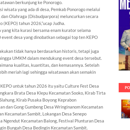
satawan berkunjung ke Ponorogo.
si wisata yang ada di desa, Pemkab Ponorogo melalui
, dan Olahraga (Disbudparpora) meluncurkan secara
o (KEPO) tahun 2026,”ucap Judha.
 yang kita kurasi bersama enam kurator selama
0 event desa yang dinobatkan sebagai top ten KEPO
kukan tidak hanya berdasarkan historis, tetapi juga
 hingga UMKM dalam mendukung event desa tersebut.
agaimana kualitas, kuantitas, dan kemasannya. Setelah
lebih meriah lagi sehingga wisatawan akan semakin
 KEPO untuk tahun 2026 itu yaitu Culture Fest Desa
PO
gkara Brata Desa Klepu Kecamatan Sooko, Kirab Tirta
Slahung, Kirab Pusaka Boyong Keprabon
elan dan Gong Gumbeng Desa Wringinanom Kecamatan
gan Kecamatan Sambit, Lokangan Desa Senepo
 Ngendut Kecamatan Balong, Festival Plunturan Desa
ngin Bungah Desa Bedingin Kecamatan Sambit.