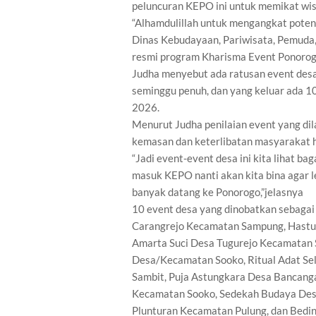
peluncuran KEPO ini untuk memikat wi
“Alhamdulillah untuk mengangkat poten
Dinas Kebudayaan, Pariwisata, Pemuda
resmi program Kharisma Event Ponorog
Judha menyebut ada ratusan event desa
seminggu penuh, dan yang keluar ada 1
2026.
Menurut Judha penilaian event yang dila
kemasan dan keterlibatan masyarakat
“Jadi event-event desa ini kita lihat b
masuk KEPO nanti akan kita bina agar 
banyak datang ke Ponorogo,”jelasnya
10 event desa yang dinobatkan sebagai
Carangrejo Kecamatan Sampung, Hastun
Amarta Suci Desa Tugurejo Kecamatan 
Desa/Kecamatan Sooko, Ritual Adat S
Sambit, Puja Astungkara Desa Bancan
Kecamatan Sooko, Sedekah Budaya Desa
Plunturan Kecamatan Pulung, dan Bedi