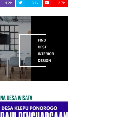
4.2k
3.1k
2.7k