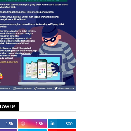
LLOW US
1.5k
1.8k
500