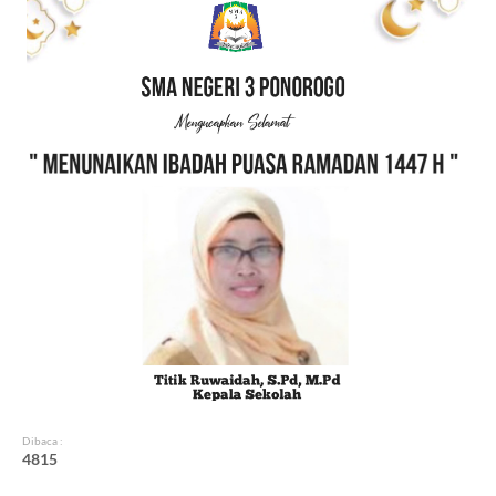
Dibaca :
4
8
1
5