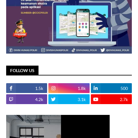
FOLLOW US
1.5k
1.8k
500
4.2k
3.1k
2.7k