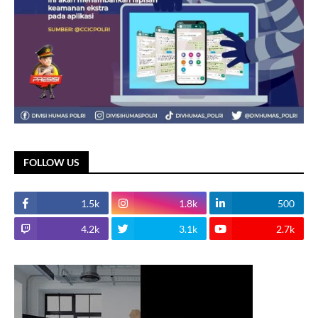
FOLLOW US
1.5k
1.8k
500
4.2k
3.1k
2.7k