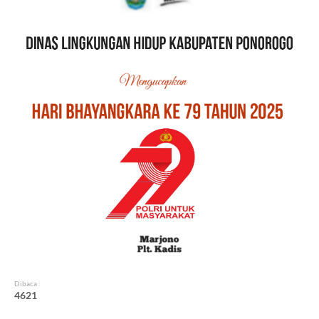
Dibaca :
4
6
2
1